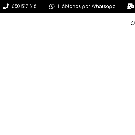
650 517 818
Háblanos por Whatsapp
C