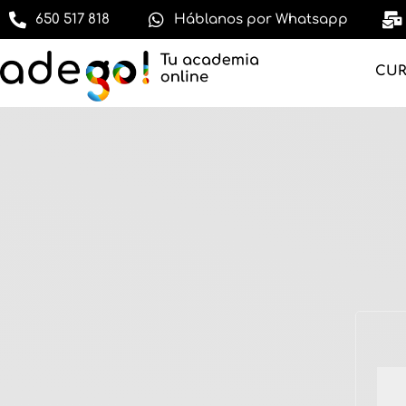
650 517 818
Háblanos por Whatsapp
CU