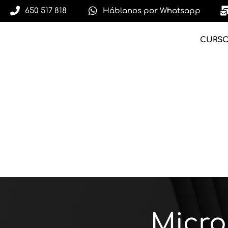
650 517 818
Háblanos por Whatsapp
CURS
Micr